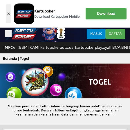
Kartupoker
×
Download
Download Kartupoker Mobile
MASUK
DAFTAR
 RESMI KAMI kartupokerauto.us, kartupokerplay.xyz!! BCA BNI
INFO:
Beranda | Togel
Mainkan permainan Lotto Online Terlengkap hanya untuk pecinta tebak
nomor berhadiah. Dengan sistem enkripsi tingkat tinggi menjamin
keamanan dan kerahasiaan data dari member-member kami.