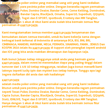
adalah media poker online yang memakai uang asli yang kami sediakan
khusus untuk para pecinta poker online. Dengan beraneka ragam permainan
seperti Texas Poker, Domino Dealer, Bandar Ceme, Ceme Keliling, Dominobet,
Capsa Susun, Bandar Capsa, Blackjack, Omaha, Super10, Superbull, QQspirit,
Slots, IDNLIVE, Togel dan E-SPORT, sportbook, E-lottery dan MM Tangkas.
Hanya dengan 1 akun di situs kami anda sudah bisa bermain semua fitur
permainan di
.
KARTUPOKER
Kami mengutamakan semua member
kenyamanan dan
KARTUPOKER
kemudahan dalam semua transaksi, untuk itu kami bekerja sama dengan
berbagai bank terkenal di indonesia di antaranya BCA, BSI, BNI, BRI,
CIMBNIAGA, MANDIRI, MAYBANK, MEGA, PERMATA, SINARMAS, PANIN , JENIUS Dan
KOSPIN JASA selain itu
di support oleh perangkat seperti android
KARTUPOKER
dan IOS yang bisa anda mainkan dimanapun dan kapanpun saja.
Raih bonus jutaan setiap minggunya untuk anda yang bermain game
, dalam event ini menentukan siapa yang paling tinggi dalam
KARTUPOKER
turnover dari 1 s/d 10 setiap minggunya, rasakan juga bonus menarik kami
lainnya seperti lucky spin dan mysteri box setiap harinya. Tunggu apa lagi
segera daftarkan diri anda dan raih hadiahnya!
KARTUPOKER
adalah media poker online yang memakai uang asli yang kami sediakan
khusus untuk para pecinta poker online. Dengan beraneka ragam permainan
seperti Texas Poker, Domino Dealer, Bandar Ceme, Ceme Keliling, Dominobet,
Capsa Susun, Bandar Capsa, Blackjack, Omaha, Super10, Superbull, QQspirit,
Slots, IDNLIVE, Togel dan E-SPORT, sportbook, E-lottery dan MM Tangkas.
Hanya dengan 1 akun di situs kami anda sudah bisa bermain semua fitur
permainan di
.
KARTUPOKER