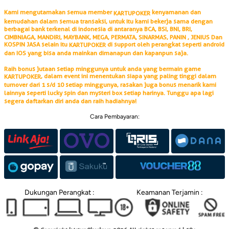
Kami mengutamakan semua member
kenyamanan dan
KARTUPOKER
kemudahan dalam semua transaksi, untuk itu kami bekerja sama dengan
berbagai bank terkenal di indonesia di antaranya BCA, BSI, BNI, BRI,
CIMBNIAGA, MANDIRI, MAYBANK, MEGA, PERMATA, SINARMAS, PANIN , JENIUS Dan
KOSPIN JASA selain itu
di support oleh perangkat seperti android
KARTUPOKER
dan IOS yang bisa anda mainkan dimanapun dan kapanpun saja.
Raih bonus jutaan setiap minggunya untuk anda yang bermain game
, dalam event ini menentukan siapa yang paling tinggi dalam
KARTUPOKER
turnover dari 1 s/d 10 setiap minggunya, rasakan juga bonus menarik kami
lainnya seperti lucky spin dan mysteri box setiap harinya. Tunggu apa lagi
segera daftarkan diri anda dan raih hadiahnya!
Cara Pembayaran:
Dukungan Perangkat :
Keamanan Terjamin :