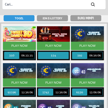
BUKU MIMPI
TOGEL
IDN E-LOTTERY
350
06:23:24
514
192
06:36:05
92196
12:36:05
1742
12:36:05
6536
13:06:05